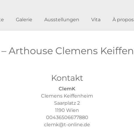
te
Galerie
Ausstellungen
Vita
À propo
– Arthouse Clemens Keiffe
Kontakt
ClemK
Clemens Keiffenheim
Saarplatz 2
1190 Wien
00436506677880
clemk@t-online.de