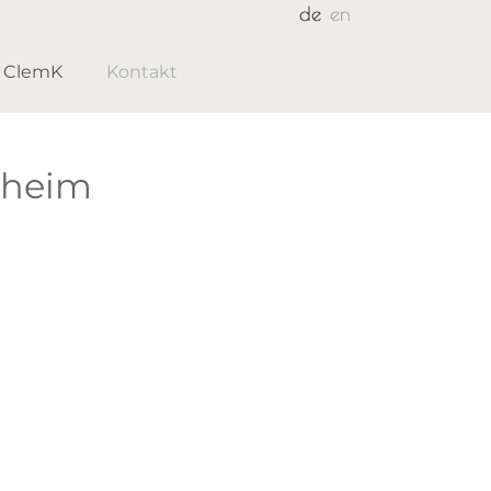
s ClemK
Kontakt
nheim